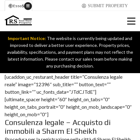
SUBMIT PROPERTY
Esso
$
Important Notice:
The website is currently being updated and
improved to deliver a better user experience. Property prices,
availability, specifications, and payment plans may not reflect the
latest information. Please contact our sales team before making
any purchasing decision.
Consulenza legale
[ucaddon_uc_resturant_header title=”Consulenza legale
reale” image=”12396″ sub_title=”” button_text=””
button_link=”” uc_fonts_data=”JTdCJTdE”]
[ultimate_spacer height=”60″ height_on_tabs=”0″
height_on_tabs_portrait=”0″ height_on_mob_landscape=”0″
height_on_mob=”0″]
Consulenza legale – Acquisto di
immobili a Sharm El Sheikh
Procedura per la registrazione nella città di Sharm El Sheikh