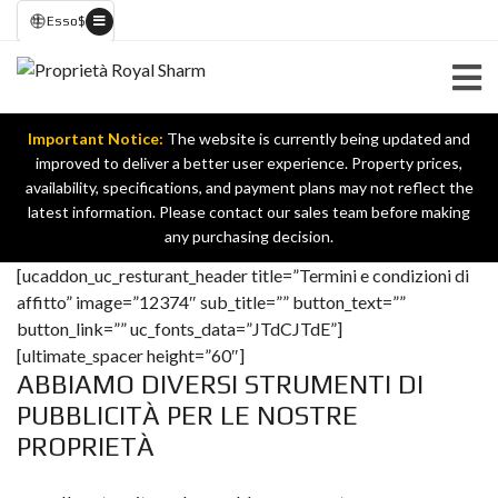
Esso
$
Important Notice:
The website is currently being updated and
improved to deliver a better user experience. Property prices,
availability, specifications, and payment plans may not reflect the
latest information. Please contact our sales team before making
any purchasing decision.
Termini e condizioni di affitto
[ucaddon_uc_resturant_header title=”Termini e condizioni di
affitto” image=”12374″ sub_title=”” button_text=””
button_link=”” uc_fonts_data=”JTdCJTdE”]
[ultimate_spacer height=”60″]
ABBIAMO DIVERSI STRUMENTI DI
PUBBLICITÀ PER LE NOSTRE
PROPRIETÀ