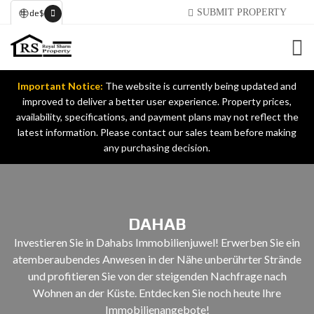
SUBMIT PROPERTY
de
$
Important Notice:
The website is currently being updated and
improved to deliver a better user experience. Property prices,
availability, specifications, and payment plans may not reflect the
latest information. Please contact our sales team before making
any purchasing decision.
DAHAB
Investieren Sie in Dahabs Immobilienjuwel! Erwerben Sie ein
atemberaubendes Anwesen in der Nähe unberührter Strände
und profitieren Sie von der steigenden Nachfrage nach
Wohnen an der Küste. Entdecken Sie noch heute Ihre
Immobilienangebote!