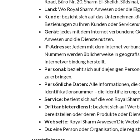
Road, Büro Nr. 20, Sharm El-Sheikh, Südsinai
Land:
Wo
Royal Sharm Anwesen
oder die Ei
Kunde:
bezieht sich auf das Unternehmen, di
Beziehungen zu Ihren Kunden oder Servicenu
Gerät:
jedes mit dem Internet verbundene Ge
Anwesen
und die Dienste nutzen.
IP-Adresse:
Jedem mit dem Internet verbund
Nummern werden üblicherweise in geografisch
Internetverbindung herstellt.
Personal:
bezieht sich auf diejenigen Person
zu erbringen.
Persönliche Daten:
Alle Informationen, die 
Identifikationsnummer – die Identifizierung o
Service:
bezieht sich auf die von
Royal Shar
Drittanbieterdienst:
bezieht sich auf Werb
bereitstellen oder deren Produkte oder Diens
Webseite:
Royal Sharm Anwesen
’Die Websi
Du:
eine Person oder Organisation, die registr