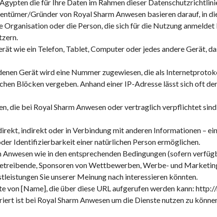
, Ägypten
die für Ihre Daten im Rahmen dieser Datenschutzrichtlinie
gentümer/Gründer von
Royal Sharm Anwesen
basieren darauf, in di
e Organisation oder die Person, die sich für die Nutzung anmeldet
tzern.
rät wie ein Telefon, Tablet, Computer oder jedes andere Gerät,
enen Gerät wird eine Nummer zugewiesen, die als Internetprotoko
en Blöcken vergeben. Anhand einer IP-Adresse lässt sich oft der S
en, die bei
Royal Sharm Anwesen
oder vertraglich verpflichtet sind
direkt, indirekt oder in Verbindung mit anderen Informationen – ein
der Identifizierbarkeit einer natürlichen Person ermöglichen.
m Anwesen
wie in den entsprechenden Bedingungen (sofern verfügb
etreibende, Sponsoren von Wettbewerben, Werbe- und Marketingpa
tleistungen Sie unserer Meinung nach interessieren könnten.
te von [Name], die über diese URL aufgerufen werden kann:
http:/
iert ist bei
Royal Sharm Anwesen
um die Dienste nutzen zu können