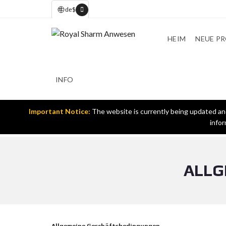
de
$
HEIM
NEUE P
INFO
Important Notice:
The website is currently being updated and 
infor
ALLG