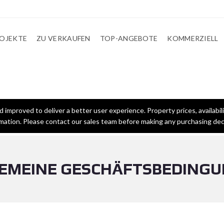
ROJEKTE
ZU VERKAUFEN
TOP-ANGEBOTE
KOMMERZIELL
improved to deliver a better user experience. Property prices, availabili
mation. Please contact our sales team before making any purchasing dec
EMEINE GESCHÄFTSBEDING