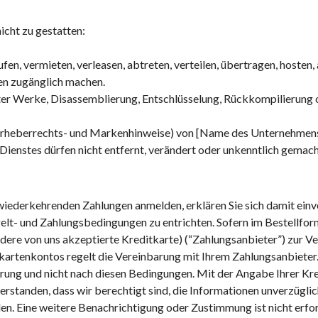
nicht zu gestatten:
aufen, vermieten, verleasen, abtreten, verteilen, übertragen, hosten
en zugänglich machen.
eter Werke, Disassemblierung, Entschlüsselung, Rückkompilierung 
h Urheberrechts- und Markenhinweise) von [Name des Unternehmen
Dienstes dürfen nicht entfernt, verändert oder unkenntlich gemac
 wiederkehrenden Zahlungen anmelden, erklären Sie sich damit einv
elt- und Zahlungsbedingungen zu entrichten. Sofern im Bestellfor
dere von uns akzeptierte Kreditkarte) (“Zahlungsanbieter”) zur Ve
rtenkontos regelt die Vereinbarung mit Ihrem Zahlungsanbieter.
barung und nicht nach diesen Bedingungen. Mit der Angabe Ihrer 
erstanden, dass wir berechtigt sind, die Informationen unverzüglic
en. Eine weitere Benachrichtigung oder Zustimmung ist nicht erford