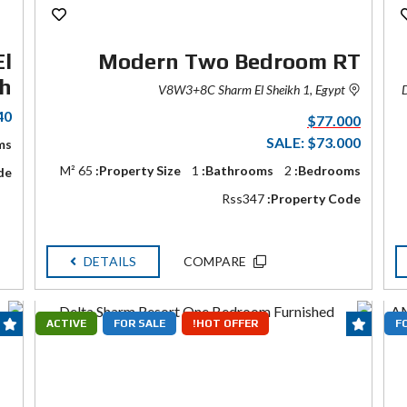
El
Modern Two Bedroom RT
kh
V8W3+8C Sharm El Sheikh 1, Egypt
D
40
$77.000
SALE: $73.000
s:
65 M²
Property Size:
1
Bathrooms:
2
Bedrooms:
e:
Rss347
Property Code:
DETAILS
COMPARE
ACTIVE
FOR SALE
HOT OFFER!
F