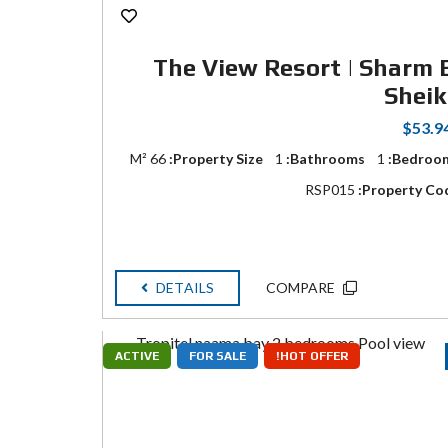
The View Resort | Sharm 
Shei
$53.9
66 M²
Property Size:
1
Bathrooms:
1
Bedroom
RSP015
Property Cod
DETAILS
COMPARE
ACTIVE
FOR SALE
HOT OFFER!