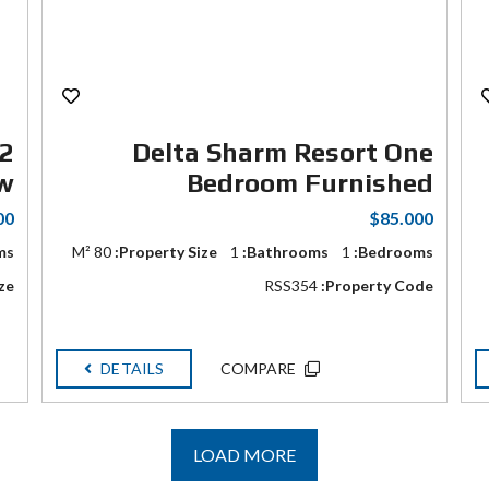
 2
Delta Sharm Resort One
ew
Bedroom Furnished
00
$85.000
s:
80 M²
Property Size:
1
Bathrooms:
1
Bedrooms:
ze:
RSS354
Property Code:
DETAILS
COMPARE
LOAD MORE