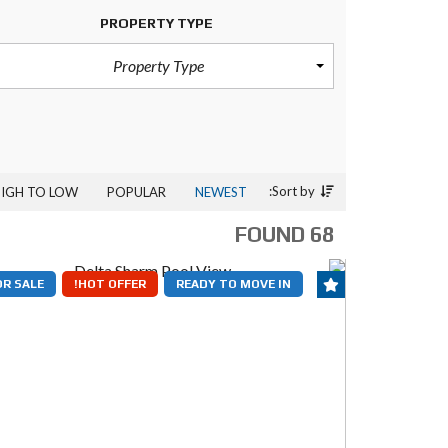
PROPERTY TYPE
Property Type
Sort by:
HIGH TO LOW)
POPULAR
NEWEST
68 FOUND
OR SALE
HOT OFFER!
READY TO MOVE IN