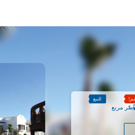
ز!
للبيع
1