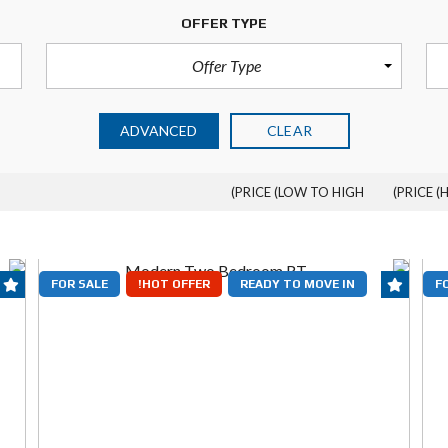
OFFER TYPE
Offer Type
ADVANCED
CLEAR
PRICE (LOW TO HIGH)
PRICE (
FOR SALE
HOT OFFER!
READY TO MOVE IN
F