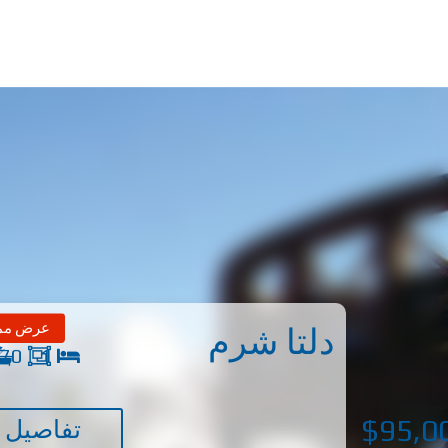
عرض ممي
دلتا شرم
1
70 متر مربع
$95,0
تفاصيل