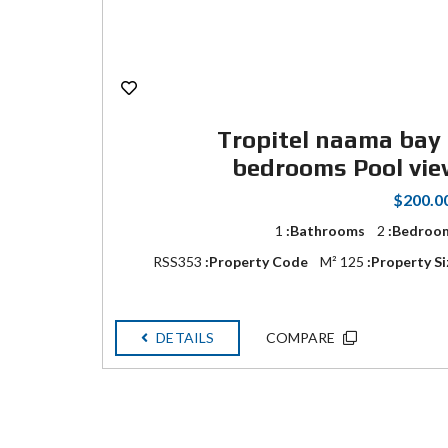
Tropitel naama bay
bedrooms Pool vi
$200.0
1
Bathrooms:
2
Bedroom
RSS353
Property Code:
125 M²
Property Si
DETAILS
COMPARE