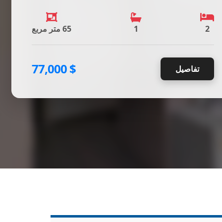
2
1
65 متر مربع
$ 77,000
تفاصيل