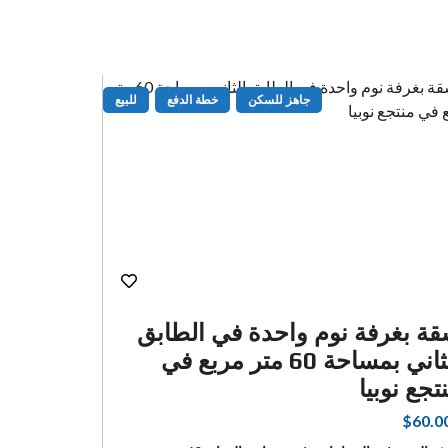
جاهز للسكن
خطة الدفع
للبيع
ة بغرفة نوم واحدة في الطابق
منتجع نو
الثاني بمساحة 60 متر مربع في
الأرضي، 104 متر مر
تجع نوبيا
$104.000
$60.0
غرف النوم:
2